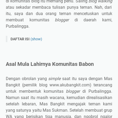
di komunitas blog itu memang perlu. Saling
blog walking
atau sekadar membaca tulisan punya teman. Nah, dari
itu, saya dan dua orang teman mencetuskan untuk
membuat komunitas
blogger
di daerah kami,
Purbalingga.
DAFTAR ISI
(show)
Asal Mula Lahirnya Komunitas Babon
1. Menjadi wadah para Blogger Purbalingga
Asal Mula Lahirnya Komunitas Babon
2. Menjadikan semangat untuk menulis
3. Mengenalkan literasi melalui blog
Dengan obrolan yang
simple
saat itu saya dengan Mas
Bangkit (pemilik blog www.akubangkit.com) terancang
untuk membentuk komunitas
blogger
di Purbalingga.
Namun saat itu masih wacana, kemudian direalisasikan
setelah lebaran, Mas Bangkit mengajak teman kami
yang satunya yaitu Mas Sukman
. Setelah membuat grup
WA yang berisikan tiga manusia, dan ngobrol ngalor