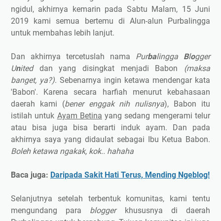
ngidul, akhirnya kemarin pada Sabtu Malam, 15 Juni
2019 kami semua bertemu di Alun-alun Purbalingga
untuk membahas lebih lanjut.
Dan akhirnya tercetuslah nama
Pur
ba
lingga
B
l
o
gger
U
n
ited
dan yang disingkat menjadi Babon
(maksa
banget, ya?)
. Sebenarnya ingin ketawa mendengar kata
'Babon'. Karena secara harfiah menurut kebahasaan
daerah kami (
bener enggak nih nulisnya
), Babon itu
istilah untuk
Ayam Betina
yang sedang mengerami telur
atau bisa juga bisa berarti induk ayam. Dan pada
akhirnya saya yang didaulat sebagai Ibu Ketua Babon.
Boleh ketawa ngakak, kok.. hahaha
Baca juga:
Daripada Sakit Hati Terus, Mending Ngeblog!
Selanjutnya setelah terbentuk komunitas, kami tentu
mengundang para
blogger
khususnya di daerah