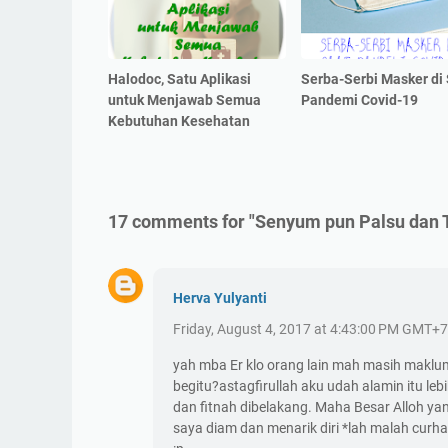
Halodoc, Satu Aplikasi
Serba-Serbi Masker di
untuk Menjawab Semua
Pandemi Covid-19
Kebutuhan Kesehatan
17 comments for "Senyum pun Palsu dan T
Herva Yulyanti
Friday, August 4, 2017 at 4:43:00 PM GMT+7
yah mba Er klo orang lain mah masih maklum
begitu?astagfirullah aku udah alamin itu leb
dan fitnah dibelakang. Maha Besar Alloh ya
saya diam dan menarik diri *lah malah cur