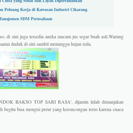
 Cinta yang Sehat dan Layak Dipertahankan
 Peluang Kerja di Kawasan Industri Cikarang
k Manajemen SDM Perusahaan
, di sini juga tersedia aneka macam jus segar buah asli.Warung
rsantai duduk di sini sambil menunggu hujan reda.
'PONDOK BAKSO TOP SARI RASA', dijamin lidah dimanjakan
h begitu bisa mengisi perut yang keroncongan terus karena cuaca