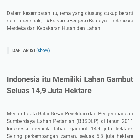
Dalam kesempatan itu, tema yang diusung cukup berarti
dan menohok, #BersamaBergerakBerdaya Indonesia
Merdeka dari Kebakaran Hutan dan Lahan.
DAFTAR ISI
(show)
Indonesia itu Memiliki Lahan Gambut Seluas 14,9 Juta
Hektare
Peran Penting Lahan Gambut
Indonesia itu Memiliki Lahan Gambut
1. Mencegah Terjadinya Bencana Alam, Terutama Banjir
Seluas 14,9 Juta Hektare
dan El Nino
2. Menunjang Perekonomian Masyarakat Lokal
3. Tempat Berlindungnya Keanekaragaman Hayati
Menurut data Balai Besar Penelitian dan Pengembangan
4. Lahan Gambut Mampu Menjaga Perubahan Iklim
Sumberdaya Lahan Pertanian (BBSDLP) di tahun 2011
Proses Terjadinya Kebakaran Lahan Gambut
Indonesia memiliki lahan gambut 14,9 juta hektare.
Seiring perkembangan zaman, seluas 5,8 juta hektare
1. Lahan Gambut Dikeringkan