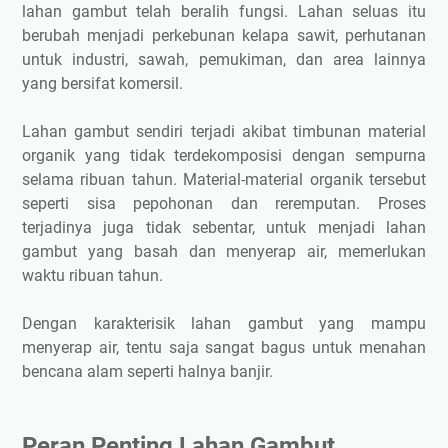
lahan gambut telah beralih fungsi. Lahan seluas itu
2. Lahan Gambut Kering Mudah Terbakar
berubah menjadi perkebunan kelapa sawit, perhutanan
3. Kebakaran Lahan Gambut Cepat Menyebar
untuk industri, sawah, pemukiman, dan area lainnya
4. Api Susah Dipadamkan
yang bersifat komersil.
5. Api Bisa Bertahan Berbulan-bulan dan Mampu
Menjalar ke Area Lain
Lahan gambut sendiri terjadi akibat timbunan material
Peristiwa Kebakaran Hutan dan Lahan (Karhutla) Besar di
organik yang tidak terdekomposisi dengan sempurna
Indonesia
selama ribuan tahun. Material-material organik tersebut
seperti sisa pepohonan dan reremputan. Proses
1. Karhutla Bulan Juli 1997 - Februari 1998
terjadinya juga tidak sebentar, untuk menjadi lahan
2. Karhutla Tahun 2015
gambut yang basah dan menyerap air, memerlukan
Apakah Indonesia Sudah Merdeka dari Karhutla?
waktu ribuan tahun.
Upaya Pengendalian dan Pencegahan Karhutla
1. Memetakan Lahan Gambut yang akan Direstorasi
Dengan karakterisik lahan gambut yang mampu
menyerap air, tentu saja sangat bagus untuk menahan
2. Penentuan Jenis Restorasi yang Tepat
bencana alam seperti halnya banjir.
3. Pembasahan Kembali Lahan Gambut
4. Penanaman Kembali Pohon di Lahan Gambut
5. Bekerja Sama dengan Masyarakat Setempat
Peran Penting Lahan Gambut