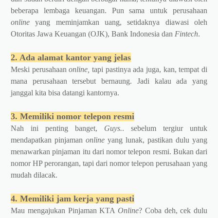
beberapa lembaga keuangan. Pun sama untuk perusahaan
online
yang meminjamkan uang, setidaknya diawasi oleh
Otoritas Jawa Keuangan (OJK), Bank Indonesia dan
Fintech
.
2. Ada alamat kantor yang jelas
Meski perusahaan
online,
tapi pastinya ada juga, kan, tempat di
mana perusahaan tersebut bernaung. Jadi kalau ada yang
janggal kita bisa datangi kantornya.
3. Memiliki nomor telepon resmi
Nah ini penting banget,
Guys.
. sebelum tergiur untuk
mendapatkan pinjaman
online
yang lunak, pastikan dulu yang
menawarkan pinjaman itu dari nomor telepon resmi. Bukan dari
nomor HP perorangan, tapi dari nomor telepon perusahaan yang
mudah dilacak.
4. Memiliki jam kerja yang pasti
Mau mengajukan Pinjaman KTA
Online
? Coba deh, cek dulu