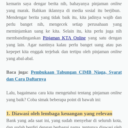
kemarin saya dengar berita nih, bahayanya pinjaman
online
yang marak. Bahkan iklannya di media sosial itu berjibun.
Mendengar berita yang tidak baik itu, kita jadinya wajib dan
perlu banget nih, mengecek setiap perusahaan yang
meminjamkan uang ke kita. Selain itu, kita perlu juga nih
membandingankan
Pinjaman KTA Online
yang satu dengan
yang lain. Agar nantinya kalau perlu banget uang atau pas
kepepet kita enggak terjebak dan tertipu oleh pinjaman
online
yang abal-abal.
Baca juga:
Pembukaan Tabungan CIMB Niaga, Syarat
dan Cara Daftarnya
Lalu, bagaimana cara kita mengetahui tentang pinjaman
online
yang baik? Coba simak beberapa point di bawah ini:
1. Diawasi oleh lembaga keuangan yang relevan
Bank yang ada saat ini, yang sudah menyebar di seluruh kota,
dan sudah berdiri dengan berbagai nama, tentunya diawasi oleh