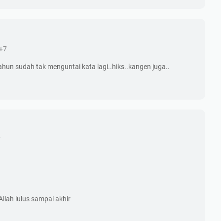
T+7
tahun sudah tak menguntai kata lagi..hiks..kangen juga..
7
llah lulus sampai akhir