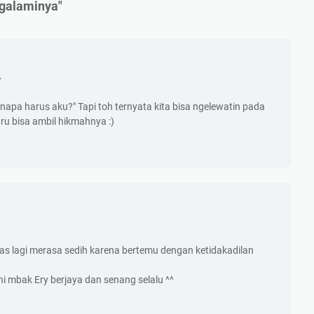
galaminya"
7
"Kenapa harus aku?" Tapi toh ternyata kita bisa ngelewatin pada
aru bisa ambil hikmahnya :)
as lagi merasa sedih karena bertemu dengan ketidakadilan
ni mbak Ery berjaya dan senang selalu ^^