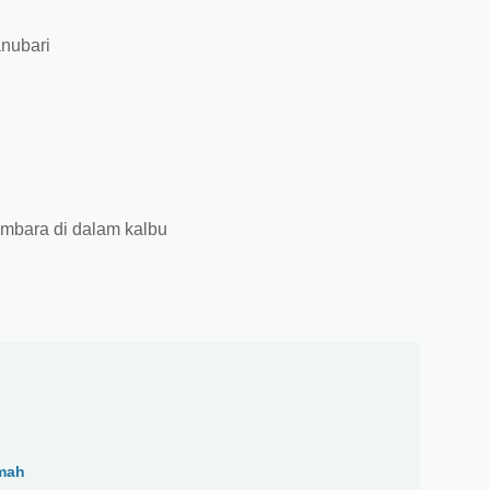
anubari
mbara di dalam kalbu
umah