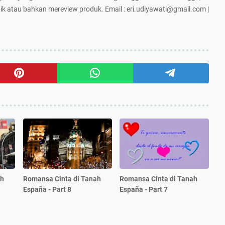
k atau bahkan mereview produk. Email : eri.udiyawati@gmail.com |
ah
Romansa Cinta di Tanah
Romansa Cinta di Tanah
España - Part 8
España - Part 7