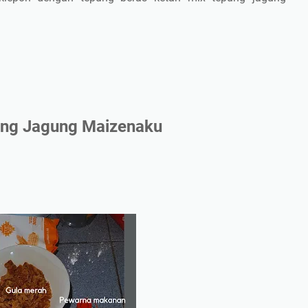
enaku
ung Jagung Maizenaku
gung Maizena
yakit Celiac
rah Rendah
gia